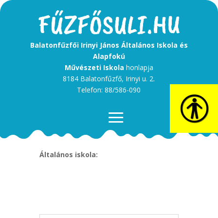
Balatonfűzfői Irinyi János Általános Iskola és
Alapfokú
Művészeti Iskola
honlapja
8184 Balatonfűzfő, Irinyi u. 2.
Telefon: 88/586-090
Általános iskola: