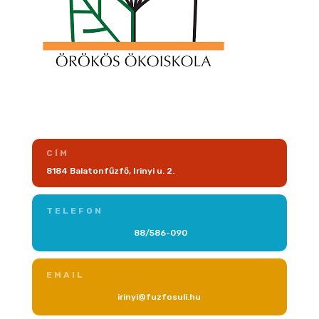
CÍM
8184 Balatonfűzfő, Irinyi u. 2.
TELEFON
88/586-090
EMAIL
irinyi@fuzfosuli.hu