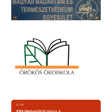
CÍM
8184 Balatonfűzfő, Irinyi u. 2.