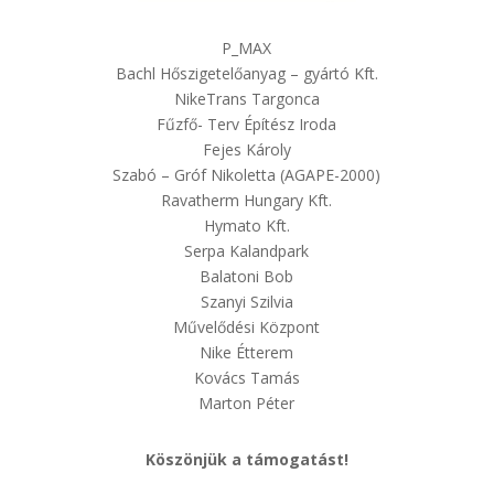
P_MAX
Bachl Hőszigetelőanyag – gyártó Kft.
NikeTrans Targonca
Fűzfő- Terv Építész Iroda
Fejes Károly
Szabó – Gróf Nikoletta (AGAPE-2000)
Ravatherm Hungary Kft.
Hymato Kft.
Serpa Kalandpark
Balatoni Bob
Szanyi Szilvia
Művelődési Központ
Nike Étterem
Kovács Tamás
Marton Péter
Köszönjük a támogatást!