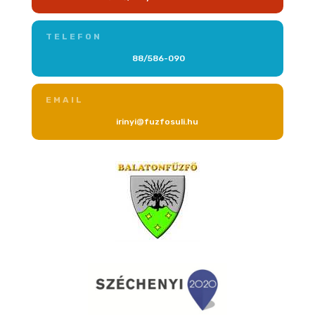
TELEFON
88/586-090
EMAIL
irinyi@fuzfosuli.hu