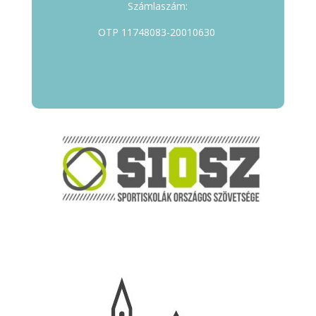
Számlaszám:
OTP 11748083-20010630