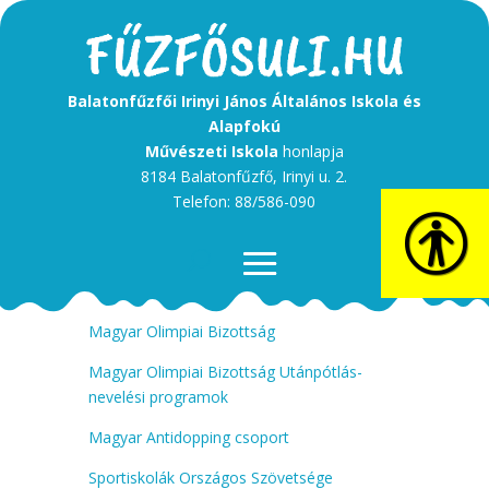
Balatonfűzfői Irinyi János Általános Iskola és
Alapfokú
Művészeti Iskola
honlapja
8184 Balatonfűzfő, Irinyi u. 2.
Telefon: 88/586-090
Magyar Olimpiai Bizottság
Magyar Olimpiai Bizottság Utánpótlás-
nevelési programok
Magyar Antidopping csoport
Sportiskolák Országos Szövetsége