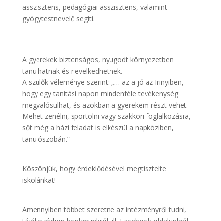
asszisztens, pedagógiai asszisztens, valamint
gyógytestnevelő segíti.
A gyerekek biztonságos, nyugodt környezetben
tanulhatnak és nevelkedhetnek.
A szülők véleménye szerint: „… az a jó az Irinyiben,
hogy egy tanítási napon mindenféle tevékenység
megvalósulhat, és azokban a gyerekem részt vehet.
Mehet zenélni, sportolni vagy szakköri foglalkozásra,
sőt még a házi feladat is elkészül a napköziben,
tanulószobán.”
Köszönjük, hogy érdeklődésével megtisztelte
iskolánkat!
Amennyiben többet szeretne az intézményről tudni,
tájékozódjon honlapunkról, ill. Facebook oldalunkról.