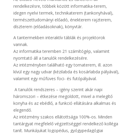
rendelkezésre, többek között informatika-terem,
idegen nyelvi termek, technikaterem (tankonyhával),
természettudományi előadó, énekterem rajzterem,
díszterem (előadásoknak), könyvtár.
A tantermekben interaktív táblák és projektorok
vannak.
Az informatika teremben 21 számítógép, valamint
nyomtató áll a tanulók rendelkezésére.
Az intézményben található egy tornaterem, ill. azon
kívül egy nagy udvar (kézilabda és kosárlabda pályával),
valamint egy műfüves foci- és futópályával.
A tanulók rendszeres – igény szerint akár napi
háromszori – étkezése megoldott, mivel a melegítő
konyha és az ebédlő, a funkció ellátására alkalmas és
elegendő.
Az intézmény szakos ellátottsága 100%-os. Minden
tantárgyat megfelelő végzettséggel rendelkező kolléga
tanít. Munkájukat logopédus, gyógypedagógiai