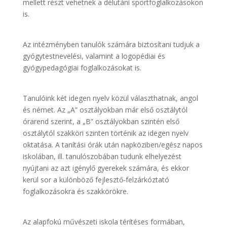
mellett részt vehetnek a délutáni sportfoglalkozásokon
is.
Az intézményben tanulók számára biztosítani tudjuk a
gyógytestnevelési, valamint a logopédiai és
gyógypedagógiai foglalkozásokat is.
Tanulóink két idegen nyelv közül választhatnak, angol
és német. Az „A” osztályokban már első osztálytól
órarend szerint, a „B” osztályokban szintén első
osztálytól szakköri szinten történik az idegen nyelv
oktatása. A tanítási órák után napköziben/egész napos
iskolában, ill. tanulószobában tudunk elhelyezést
nyújtani az azt igénylő gyerekek számára, és ekkor
kerül sor a különböző fejlesztő-felzárkóztató
foglalkozásokra és szakkörökre.
Az alapfokú művészeti iskola térítéses formában,