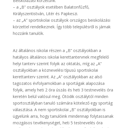
Beiskolázási körzetünk:
– a „B” osztályok esetében Balatonfűzfő,
Királyszentistván, Litér és Papkeszi.
– az „A” sportiskolai osztályok országos beiskolázási
körzettel rendelkeznek. Így több településről is járnak
hozzánk tanulók.
Az általános iskolai részen a „B” osztályokban a
hatályos általános iskolai kerettantervnek megfelelő
helyi tanterv szerint folyik az oktatás, míg az „A”
osztályokban a köznevelési típusú sportiskolai
kerettanterv szerint. Az „A” osztályokban az alsó
tagozatos évfolyamokban a sportágak alapozása
folyik, amely heti 2 óra úszás és heti 3 testnevelés óra
keretén belül valósul meg. Ötödik osztálytól minden
sportosztályban tanuló számára kötelező egy sportág
választása. A nem sportiskolai „B” osztályokban is
ügyelünk arra, hogy tanulóink mindennap folytassanak
mozgásos tevékenységet, heti 5 testnevelés óra