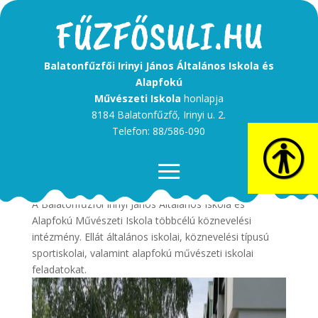
Balatonfűzfői Irinyi János Általános Iskola és
Alapfokú
Művészeti Iskola
honlapja
8184 Balatonfűzfő, Irinyi u. 2.
Telefon: 88/586-090
A Balatonfűzfői Irinyi János Általános Iskola és
Alapfokú Művészeti Iskola többcélú köznevelési
intézmény. Ellát általános iskolai, köznevelési típusú
sportiskolai, valamint alapfokú művészeti iskolai
feladatokat.