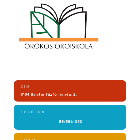
CÍM
8184 Balatonfűzfő, Irinyi u. 2.
TELEFON
88/586-090