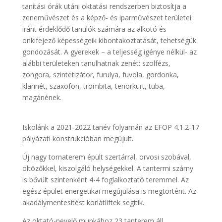
tanítási órák utáni oktatási rendszerben biztosítja a
zeneművészet és a képző- és iparművészet területei
iránt érdeklődő tanulók számára az alkotó és
önkifejező képességeik kibontakoztatását, tehetségük
gondozását. A gyerekek – a teljesség igénye nélkül- az
alábbi területeken tanulhatnak zenét: szolfézs,
zongora, szintetizátor, furulya, fuvola, gordonka,
klarinét, szaxofon, trombita, tenorkürt, tuba,
magánének.
Iskolánk a 2021-2022 tanév folyamán az EFOP 4.1.2-17
pályázati konstrukcióban megújult.
Új nagy tornaterem épült szertárral, orvosi szobával,
öltözőkkel, kiszolgáló helységekkel. A tantermi szárny
is bővült szintenként 4-4 foglalkoztató teremmel. Az
egész épület energetikai megújulása is megtörtént. Az
akadálymentesítést korlátliftek segítik.
Az oktató-nevelő munkához 23 tanterem áll