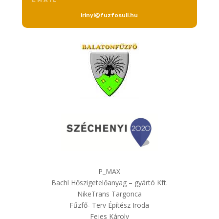
EMAIL
irinyi@fuzfosuli.hu
P_MAX
Bachl Hőszigetelőanyag – gyártó Kft.
NikeTrans Targonca
Fűzfő- Terv Építész Iroda
Fejes Károly