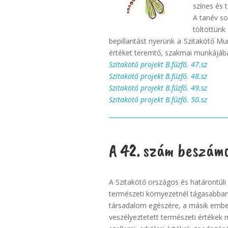
színes és 
A tanév s
töltöttün
bepillantást nyerünk a Szitakötő Mu
értéket teremtő, szakmai munkájáb
Szitakötő projekt B.fűzfő. 47.sz
Szitakötő projekt B.fűzfő. 48.sz
Szitakötő projekt B.fűzfő. 49.sz
Szitakötő projekt B.fűzfő. 50.sz
A 42. szám beszámo
A Szitakötő országos és határontúli
természeti környezetnél tágasabban é
társadalom egészére, a másik emberr
veszélyeztetett természeti értékek