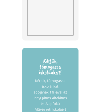
Kérjük,
támogassa
iskolánkat!
Kérjük, támogassa
iskolánkat
adójának 1%-ával az
Irinyi János Általános
és Alapfokú
Művészeti Iskoláért