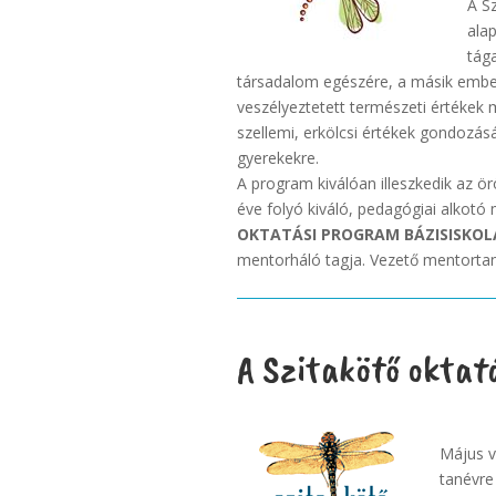
A S
ala
tága
társadalom egészére, a másik emberr
veszélyeztetett természeti értékek
szellemi, erkölcsi értékek gondozásá
gyerekekre.
A program kiválóan illeszkedik az ö
éve folyó kiváló, pedagógiai alkot
OKTATÁSI PROGRAM BÁZISISKOL
mentorháló tagja. Vezető mentortaná
A Szitakötő oktat
Május v
tanévre