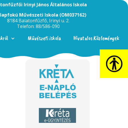
tonfűzfői Irinyi János Általános Iskola
Alapfokú Művészeti Iskola (OM037162)
8184 Balatonfűzfő, Irinyi u. 2.
Telefon: 88/586-090
nkról
Művészeti iskola
Hivatalos Közlemények