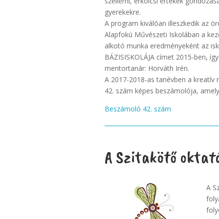
szellemi, erkölcsi értékek gondozásá
gyerekekre.
A program kiválóan illeszkedik az örö
Alapfokú Művészeti Iskolában a kezde
alkotó munka eredményeként az i
BÁZISISKOLÁJA címet 2015-ben, így 
mentortanár: Horváth Irén.
A 2017-2018-as tanévben a kreatív m
42. szám képes beszámolója, amely 
Beszámoló 42. szám
A Szitakötő oktat
A Sz
fol
foly