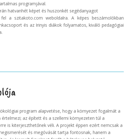
tartalmas programjával.
orán hatvanhét képet és huszonkét segédanyagot
k fel a szitakoto.com weboldalra. A képes beszámolókban
nkacsoport és az Irinyis diákok folyamatos, kiváló pedagógiai
a.
lója
 ökológiai program alapvetése, hogy a környezet fogalmát a
rtelmezi; az épített és a szellemi környezeten túl a
e is kiterjeszthetőnek véli. A projekt éppen ezért nemcsak a
 megismerését és megóvását tartja fontosnak, hanem a