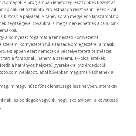
csomagot. A programban lehetőség lesz többek között az
anulóinak két Szitakötő Projektnapon részt venni, ezen kívül
is biztosít a pályázat. A tanév során megjelenő lapszámokból
nek segítségével továbbra is megismerkedhetnek a tanulóink
lémákkal.
gy a környezet fogalmát a természeti környezetnél
 a szellemi környezeten túl a társadalom egészére, a másik
 projekt éppen ezért nemcsak a veszélyeztetett természeti
tartja fontosnak, hanem a szellemi, erkölcsi értékek
fordít a hátrányos helyzetű gyerekekre. (Az érdeklődők
takoto.com weblapot, ahol bővebben megismerkedhetnek a
eg, mintegy húsz főnek lehetősége lesz helyben, interaktív
nknak, és boldogok vagyunk, hogy iskolánkban, a következő
.