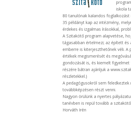
program
iskola t
80 tanulónak kalandos foglalkozást 
35 példányt kap az intézmény, mely
érdekes és izgalmas írásokkal, prob
A Szitakötő program alapvetése, ho
tágasabban értelmezi; az épített és
emberre is kiterjeszthetőnek véli. A
értékek megismerését és megóvását 
gondozását is, és kiemelt figyelmet 
részére bátran ajánljuk a www.szi
részletekkel.)
A pedagógusokról sem feledkeztek m
továbbképzésen részt venni.
Nagyon örülünk a nyertes pályázatu
tanévben is repül tovább a szitakötő
Horváth Irén