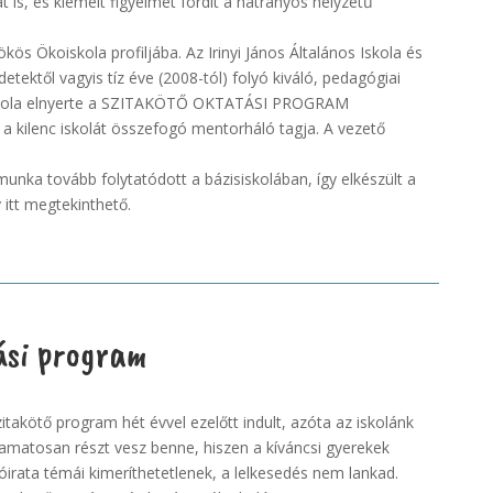
t is, és kiemelt figyelmet fordít a hátrányos helyzetű
kös Ökoiskola profiljába. Az Irinyi János Általános Iskola és
tektől vagyis tíz éve (2008-tól) folyó kiváló, pedagógiai
skola elnyerte a SZITAKÖTŐ OKTATÁSI PROGRAM
a kilenc iskolát összefogó mentorháló tagja. A vezető
unka tovább folytatódott a bázisiskolában, így elkészült a
itt megtekinthető.
ási program
itakötő program hét évvel ezelőtt indult, azóta az iskolánk
yamatosan részt vesz benne, hiszen a kíváncsi gyerekek
óirata témái kimeríthetetlenek, a lelkesedés nem lankad.