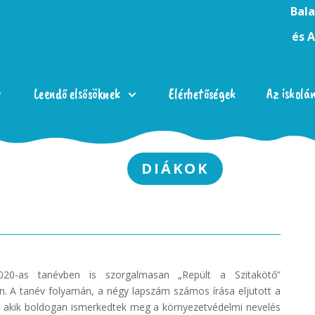
Bala
és 
Leendő elsősöknek
Elérhetőségek
Az iskolá
DIÁKOK
020-as tanévben is szorgalmasan „Repült a Szitakötő”
n. A tanév folyamán, a négy lapszám számos írása eljutott a
, akik boldogan ismerkedtek meg a környezetvédelmi nevelés