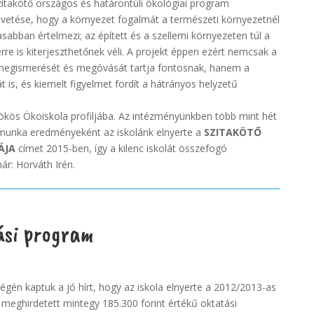
zitakötő országos és határontúli ökológiai program
pvetése, hogy a környezet fogalmát a természeti környezetnél
sabban értelmezi; az épített és a szellemi környezeten túl a
e is kiterjeszthetőnek véli. A projekt éppen ezért nemcsak a
 megismerését és megóvását tartja fontosnak, hanem a
t is, és kiemelt figyelmet fordít a hátrányos helyzetű
rökös Ökoiskola profiljába. Az intézményünkben több mint hét
ó munka eredményeként az iskolánk elnyerte a
SZITAKÖTŐ
ÁJA
címet 2015-ben, így a kilenc iskolát összefogó
r: Horváth Irén.
ási program
égén kaptuk a jó hírt, hogy az iskola elnyerte a 2012/2013-as
 meghirdetett mintegy 185.300 forint értékű oktatási