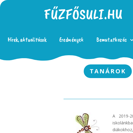
Hírek, aktualitások
Eredmények
Bemutatkozás
TANÁROK
A 2019-2
iskolánkba
diákokhoz