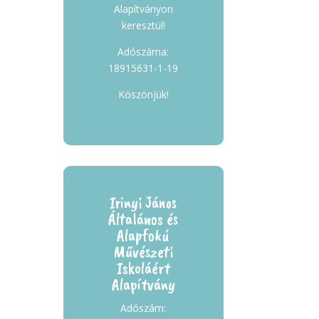
Alapítványon
keresztül!
Adószáma:
18915631-1-19
Köszönjük!
Irinyi János
Általános és
Alapfokú
Művészeti
Iskoláért
Alapítvány
Adószám: