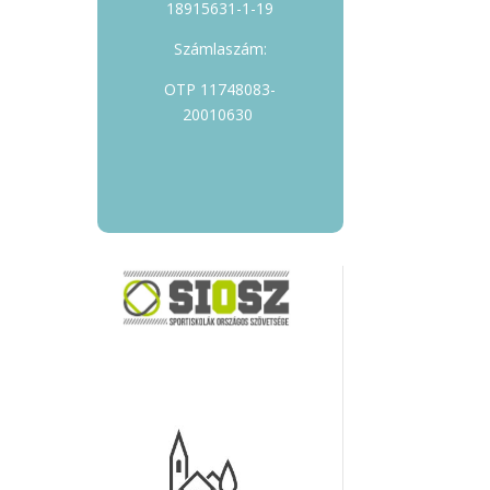
18915631-1-19
Számlaszám:
OTP 11748083-
20010630