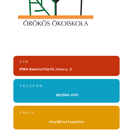
CÍM
8184 Balatonfűzfő, Irinyi u. 2.
TELEFON
88/586-090
EMAIL
irinyi@fuzfosuli.hu