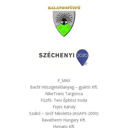
P_MAX
Bachl Hőszigetelőanyag – gyártó Kft.
NikeTrans Targonca
Fűzfő- Terv Építész Iroda
Fejes Károly
Szabó – Gróf Nikoletta (AGAPE-2000)
Ravatherm Hungary Kft.
Hymato Kft.