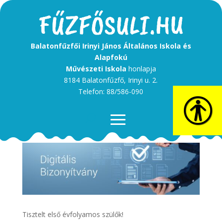
Balatonfűzfői Irinyi János Általános Iskola és
Alapfokú
Művészeti Iskola
honlapja
8184 Balatonfűzfő, Irinyi u. 2.
Telefon: 88/586-090
Tisztelt első évfolyamos szülők!