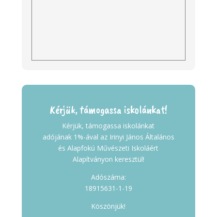
Kérjük, támogassa iskolánkat!
Kérjük, támogassa iskolánkat
adójának 1%-ával az Irinyi János Általános
és Alapfokú Művészeti Iskoláért
Alapítványon keresztül!
Adószáma:
18915631-1-19
Köszönjük!