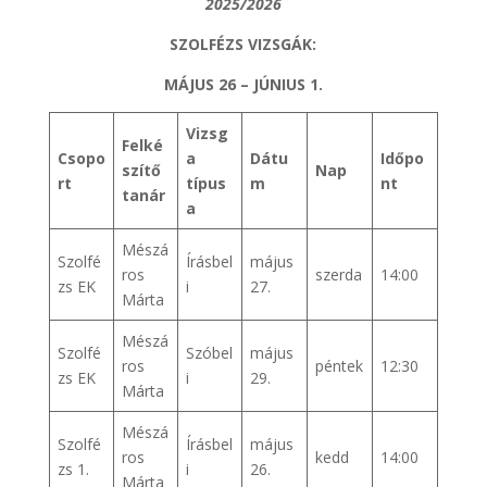
2025/2026
SZOLFÉZS VIZSGÁK:
MÁJUS 26 – JÚNIUS 1.
Vizsg
Felké
Csopo
a
Dátu
Időpo
szítő
Nap
rt
típus
m
nt
tanár
a
Mészá
Szolfé
Írásbel
május
ros
szerda
14:00
zs EK
i
27.
Márta
Mészá
Szolfé
Szóbel
május
ros
péntek
12:30
zs EK
i
29.
Márta
Mészá
Szolfé
Írásbel
május
ros
kedd
14:00
zs 1.
i
26.
Márta