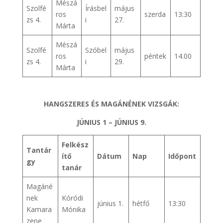
Mészá
Szolfé
Írásbel
május
ros
szerda
13:30
zs 4.
i
27.
Márta
Mészá
Szolfé
Szóbel
május
ros
péntek
14.00
zs 4.
i
29.
Márta
HANGSZERES ÉS MAGÁNÉNEK VIZSGÁK:
JÚNIUS 1 – JÚNIUS 9.
Felkész
Tantár
ítő
Dátum
Nap
Időpont
gy
tanár
Magáné
nek
Kóródi
június 1.
hétfő
13:30
Kamara
Mónika
zene