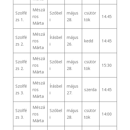
Mészá
Szolfé
Szóbel
május
csütör
ros
14.45
zs 1.
i
28.
tök
Márta
Mészá
Szolfé
Írásbel
május
ros
kedd
14:45
zs 2.
i
26.
Márta
Mészá
Szolfé
Szóbel
május
csütör
ros
15:30
zs 2.
i
28.
tök
Márta
Mészá
Szolfé
Írásbel
május
ros
szerda
14:45
zs 3.
i
27.
Márta
Mészá
Szolfé
Szóbel
május
csütör
ros
14:00
zs 3.
i
28.
tök
Márta