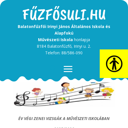
Balatonfűzfői Irinyi János Általános Iskola és
Alapfokú
Művészeti Iskola
honlapja
8184 Balatonfűzfő, Irinyi u. 2.
Telefon: 88/586-090
ÉV VÉGI ZENEI VIZSGÁK A MŰVÉSZETI ISKOLÁBAN