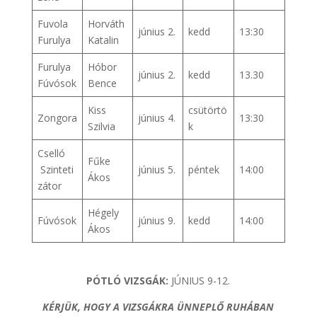
Fuvola
Horváth
június 2.
kedd
13:30
Furulya
Katalin
Furulya
Hóbor
június 2.
kedd
13.30
Fúvósok
Bence
Kiss
csütörtö
Zongora
június 4.
13:30
Szilvia
k
Cselló
Fűke
Szinteti
június 5.
péntek
14:00
Ákos
zátor
Hégely
Fúvósok
június 9.
kedd
14:00
Ákos
PÓTLÓ VIZSGÁK:
JÚNIUS 9-12.
KÉRJÜK, HOGY A VIZSGÁKRA ÜNNEPLŐ RUHÁBAN