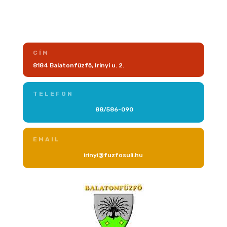
CÍM
8184 Balatonfűzfő, Irinyi u. 2.
TELEFON
88/586-090
EMAIL
irinyi@fuzfosuli.hu