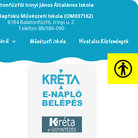
tonfűzfői Irinyi János Általános Iskola
Alapfokú Művészeti Iskola (OM037162)
8184 Balatonfűzfő, Irinyi u. 2.
Telefon: 88/586-090
nkról
Művészeti iskola
Hivatalos Közlemények