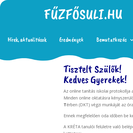
Hírek, aktualitások
Eredmények
Bemutatkozás
Tisztelt Szülők!
Kedves Gyerekek!
Az online tanítás iskolai protokollja
Minden online oktatásra kényszerül
T
érben (DKT) végzi munkáját az ór
Ennek megfelelően oda időben be kel
A KRÉTA tanulói felületre való belé