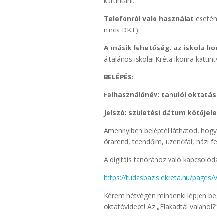
kattintani.
Telefonról való használat
esetén 
nincs DKT).
A másik lehetőség: az iskola hon
általános iskolai Kréta ikonra kattint
BELÉPÉS:
Felhasználónév: tanulói oktatás
Jelszó: születési dátum kötőjelek
Amennyiben beléptél láthatod, hogy 
órarend, teendőim, üzenőfal, házi fe
A digitáis tanórához való kapcsolódás
https://tudasbazis.ekreta.hu/pages
Kérem hétvégén mindenki lépjen be, 
oktatóvideót! Az „Elakadtál valahol?” 