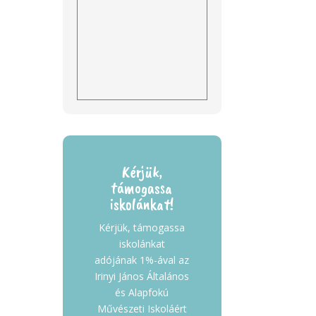
Kérjük,
támogassa
iskolánkat!
Kérjük, támogassa
iskolánkat
adójának 1%-ával az
Irinyi János Általános
és Alapfokú
Művészeti Iskoláért