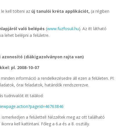
le kell tölteni az
új tanulói kréta applikációt,
(a régiben
lapjáról való belépés
(
www.fuzfosuli.hu
). Az itt látható
va lehet belépni a felületre.
i azonosító (diákigazolványon rajta van)
kel: pl. 2008-10-07
minden információ a rendelkezésedre áll ezen a felületen. Pl:
ladatok, órai feladatok, határidők rendszerezve.
 tudnivalóit itt találod:
/viewpage.action?pageId=46763846
ismerkedjen a felülettel! Nézzétek meg az ott található
ikonra kell kattintani. Főleg a 6.a és a 8. osztály.