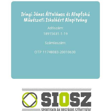
Irinyi János Általános és Alapfokú
Művészeti Iskoláért Alapítvány
Adószám:
18915631-1-19
Számlaszám:
OTP 11748083-20010630