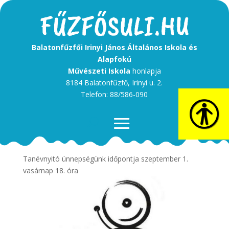
Balatonfűzfői Irinyi János Általános Iskola és
Alapfokú
Művészeti Iskola
honlapja
8184 Balatonfűzfő, Irinyi u. 2.
Telefon: 88/586-090
Kedves Szülők!
Tanévnyitó ünnepségünk időpontja szeptember 1.
vasárnap 18. óra