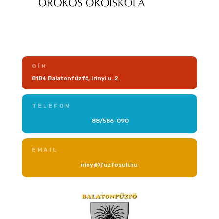
CÍM
8184 Balatonfűzfő, Irinyi u. 2.
TELEFON
88/586-090
EMAIL
irinyi@fuzfosuli.hu