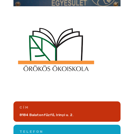
CÍM
8184 Balatonfűzfő, Irinyi u. 2.
TELEFON