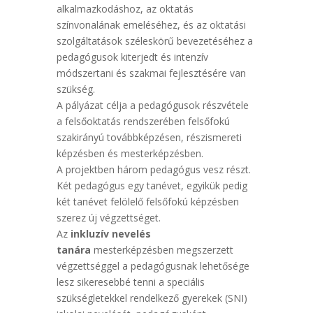
alkalmazkodáshoz, az oktatás
színvonalának emeléséhez, és az oktatási
szolgáltatások széleskörű bevezetéséhez a
pedagógusok kiterjedt és intenzív
módszertani és szakmai fejlesztésére van
szükség.
A pályázat célja a pedagógusok részvétele
a felsőoktatás rendszerében felsőfokú
szakirányú továbbképzésen, részismereti
képzésben és mesterképzésben.
A projektben három pedagógus vesz részt.
Két pedagógus egy tanévet, egyikük pedig
két tanévet felölelő felsőfokú képzésben
szerez új végzettséget.
Az
inkluzív nevelés
tanára
mesterképzésben megszerzett
végzettséggel a pedagógusnak lehetősége
lesz sikeresebbé tenni a speciális
szükségletekkel rendelkező gyerekek (SNI)