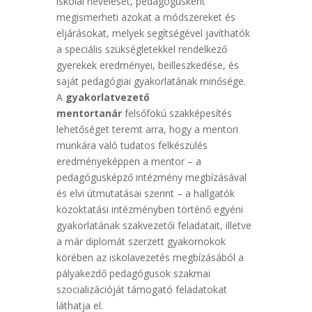
iskolai nevelését, pedagógusként
megismerheti azokat a módszereket és
eljárásokat, melyek segítségével javíthatók
a speciális szükségletekkel rendelkező
gyerekek eredményei, beilleszkedése, és
saját pedagógiai gyakorlatának minősége.
A
gyakorlatvezető
mentortanár
felsőfokú szakképesítés
lehetőséget teremt arra, hogy a mentori
munkára való tudatos felkészülés
eredményeképpen a mentor – a
pedagógusképző intézmény megbízásával
és elvi útmutatásai szerint – a hallgatók
közoktatási intézményben történő egyéni
gyakorlatának szakvezetői feladatait, illetve
a már diplomát szerzett gyakornokok
körében az iskolavezetés megbízásából a
pályakezdő pedagógusok szakmai
szocializációját támogató feladatokat
láthatja el.