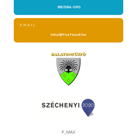
88/586-090
EMAIL
irinyi@fuzfosuli.hu
P_MAX