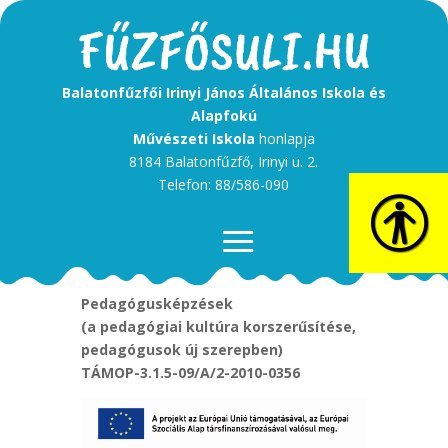
Balatonfűzfői Irinyi János Általános Iskola és
Alapfokú
Művészeti Iskola
honlapja
8184 Balatonfűzfő, Irinyi u. 2.
Telefon: 88/586-090
Pedagógusképzések
(a pedagógiai kultúra korszerűsítése,
pedagógusok új szerepben)
TÁMOP-3.1.5-09/A/2-2010-0356