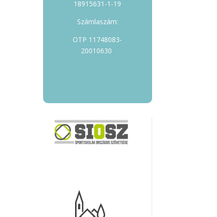
18915631-1-19
Számlaszám:
OTP 11748083-
20010630