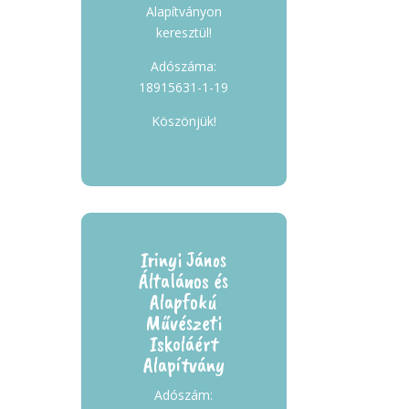
Alapítványon
keresztül!
Adószáma:
18915631-1-19
Köszönjük!
Irinyi János
Általános és
Alapfokú
Művészeti
Iskoláért
Alapítvány
Adószám: