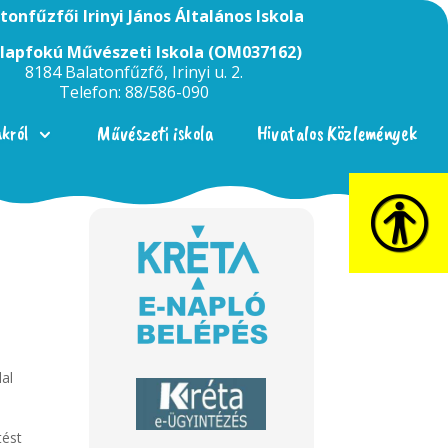
tonfűzfői Irinyi János Általános Iskola
Alapfokú Művészeti Iskola (OM037162)
8184 Balatonfűzfő, Irinyi u. 2.
Telefon: 88/586-090
nkról
Művészeti iskola
Hivatalos Közlemények
al
tést