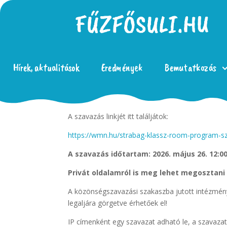
Hírek, aktualitások
Eredmények
Bemutatkozás
Elindult a STRABAG Klassz Room Program 
A szavazás linkjét itt találjátok:
https://wmn.hu/strabag-klassz-room-program-s
A szavazás időtartam: 2026. május 26. 12:00 
Privát oldalamról is meg lehet megosztani
A közönségszavazási szakaszba jutott intézmén
legaljára görgetve érhetőek el!
IP címenként egy szavazat adható le, a szavaza