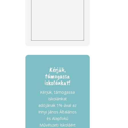
Kérjük,
támogassa
iskolánkat!
Kérjük, támogassa
iskolánkat
adójának 1%-ával az
Irinyi János Általános
és Alapfokú
Művészeti Iskoláért