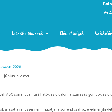
Bala
és 
Leendő elsősöknek
Elérhetőségek
Az iskolá
közönségszavazása a WMN felületén.
zavazas-2026
– június 7. 23:59
yek ABC sorrendben találhatók az oldalon, a szavazás gombok az old
tok állását a rendszer nem mutatja, a sorrend csak az eredményhirde