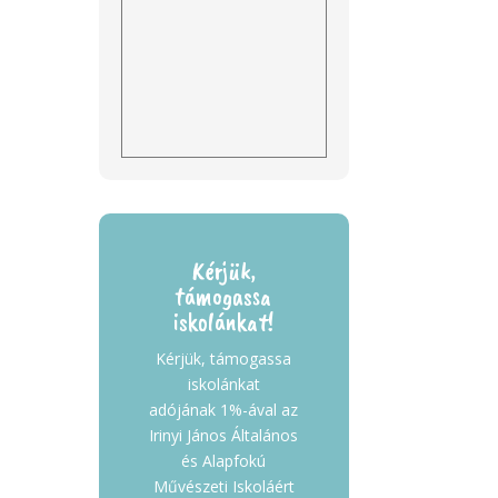
Kérjük,
támogassa
iskolánkat!
Kérjük, támogassa
iskolánkat
adójának 1%-ával az
Irinyi János Általános
és Alapfokú
Művészeti Iskoláért