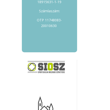
18915631-1-19
Számlaszám:
OTP 11748083-
20010630