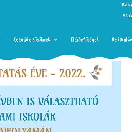
Bala
és 
Leendő elsősöknek
Elérhetőségek
Az iskolá