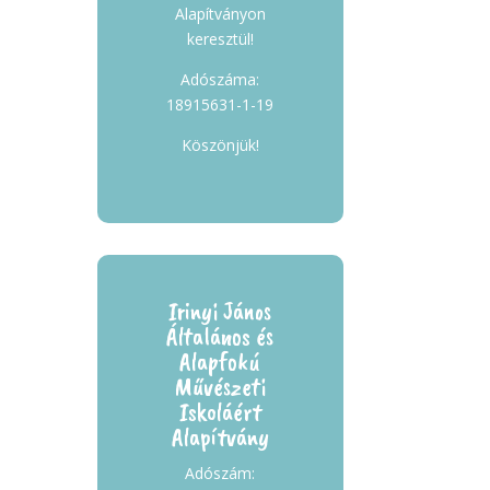
Alapítványon
keresztül!
Adószáma:
18915631-1-19
Köszönjük!
Irinyi János
Általános és
Alapfokú
Művészeti
Iskoláért
Alapítvány
Adószám: