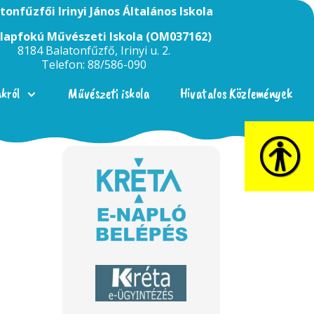
tonfűzfői Irinyi János Általános Iskola
Alapfokú Művészeti Iskola (OM037162)
8184 Balatonfűzfő, Irinyi u. 2.
Telefon: 88/586-090
nkról
Művészeti iskola
Hivatalos Közlemények