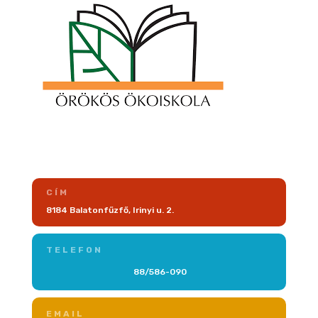
CÍM
8184 Balatonfűzfő, Irinyi u. 2.
TELEFON
88/586-090
EMAIL