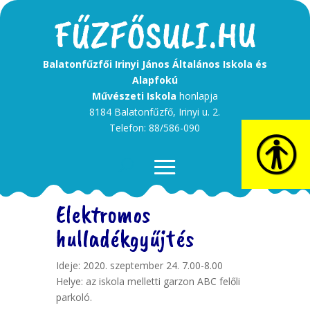
Balatonfűzfői Irinyi János Általános Iskola és
Alapfokú
Művészeti Iskola
honlapja
8184 Balatonfűzfő, Irinyi u. 2.
Telefon: 88/586-090
Elektromos
hulladékgyűjtés
Ideje: 2020. szeptember 24. 7.00-8.00
Helye: az iskola melletti garzon ABC felőli
parkoló.