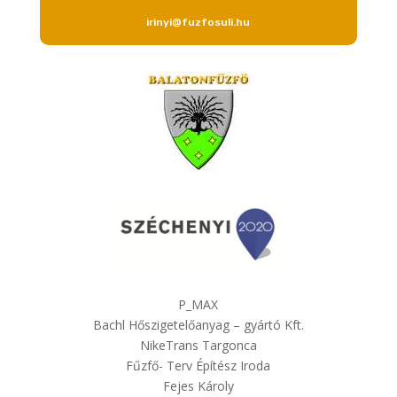
irinyi@fuzfosuli.hu
P_MAX
Bachl Hőszigetelőanyag – gyártó Kft.
NikeTrans Targonca
Fűzfő- Terv Építész Iroda
Fejes Károly