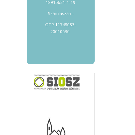
18915631-1-19
Számlaszám:
OTP 11748083-
20010630