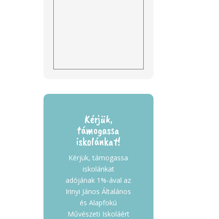
Kérjük,
támogassa
iskolánkat!
Kérjük, támogassa
iskolánkat
adójának 1%-ával az
Irinyi János Általános
és Alapfokú
Művészeti Iskoláért