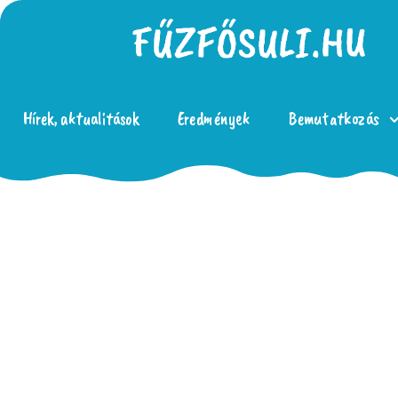
Hírek, aktualitások
Eredmények
Bemutatkozás
Összefoglaló Térítési díjak AMI-ban
Letöltés