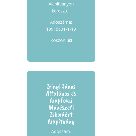
Alapítványon
keresztül!
Adószáma:
18915631-1-19
Köszönjük!
Irinyi János
Általános és
Alapfokú
Művészeti
Iskoláért
Alapítvány
Adószám: