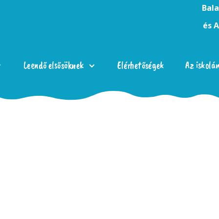
Bala
és 
Leendő elsősöknek
Elérhetőségek
Az iskolá