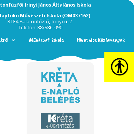
tonfűzfői Irinyi János Általános Iskola
Alapfokú Művészeti Iskola (OM037162)
8184 Balatonfűzfő, Irinyi u. 2.
Telefon: 88/586-090
nkról
Művészeti iskola
Hivatalos Közlemények