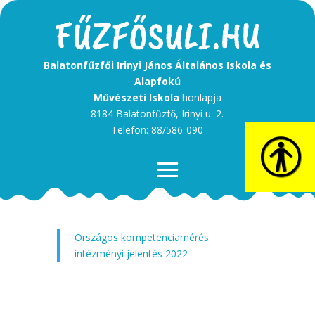
Balatonfűzfői Irinyi János Általános Iskola és
Alapfokú
Művészeti Iskola
honlapja
8184 Balatonfűzfő, Irinyi u. 2.
Telefon: 88/586-090
Országos kompetenciamérés
intézményi jelentés 2022