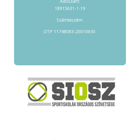
Adószám:
18915631-1-19
Számlaszám:
OTP 11748083-20010630