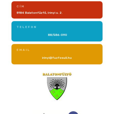
CÍM
8184 Balatonfűzfő, Irinyi u. 2.
TELEFON
88/586-090
EMAIL
irinyi@fuzfosuli.hu