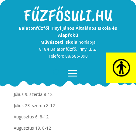
Balatonfűzfői Irinyi János Általános Iskola és
Alapfokú
Művészeti Iskola
honlapja
8184 Balatonfűzfő, Irinyi u. 2.
Telefon: 88/586-090
Iskolai nyári ügyeleti napok:
Július 9. szerda 8-12
Július 23. szerda 8-12
Augusztus 6. 8-12
Augusztus 19. 8-12