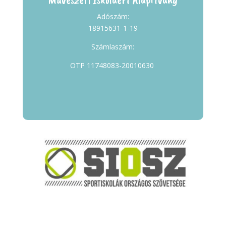
Adószám:
18915631-1-19
Számlaszám:
OTP 11748083-20010630