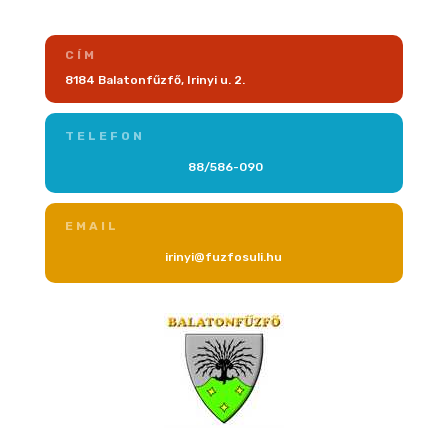
CÍM
8184 Balatonfűzfő, Irinyi u. 2.
TELEFON
88/586-090
EMAIL
irinyi@fuzfosuli.hu