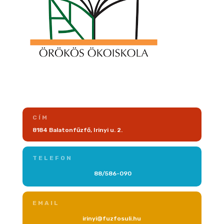
CÍM
8184 Balatonfűzfő, Irinyi u. 2.
TELEFON
88/586-090
EMAIL
irinyi@fuzfosuli.hu