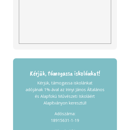
Kérjük, támogassa iskolánkat!
Kérjük, támogassa iskolánkat
adójának 1%-ával az Irinyi János Általános
és Alapfokú Művészeti Iskoláért
Alapítványon keresztül!
Adószáma:
18915631-1-19