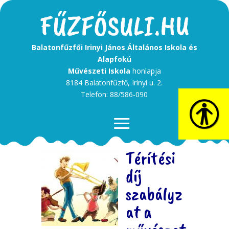
Balatonfűzfői Irinyi János Általános Iskola és
Alapfokú
Művészeti Iskola
honlapja
8184 Balatonfűzfő, Irinyi u. 2.
Telefon: 88/586-090
Térítési
díj
szabályz
at a