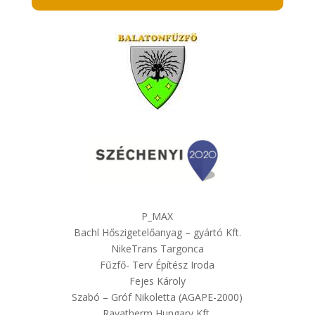
P_MAX
Bachl Hőszigetelőanyag – gyártó Kft.
NikeTrans Targonca
Fűzfő- Terv Építész Iroda
Fejes Károly
Szabó – Gróf Nikoletta (AGAPE-2000)
Ravatherm Hungary Kft.