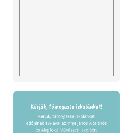
Kérjük, támogassa iskolánkat!
Kérjük, támogassa iskolánkat
adójának 1%-ával az Irinyi János Általános
és Alapfokú Művészeti Iskoláért