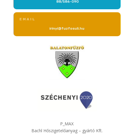
88/586-090
EMAIL
irinyi@fuzfosuli.hu
P_MAX
Bachl Hőszigetelőanyag – gyártó Kft.