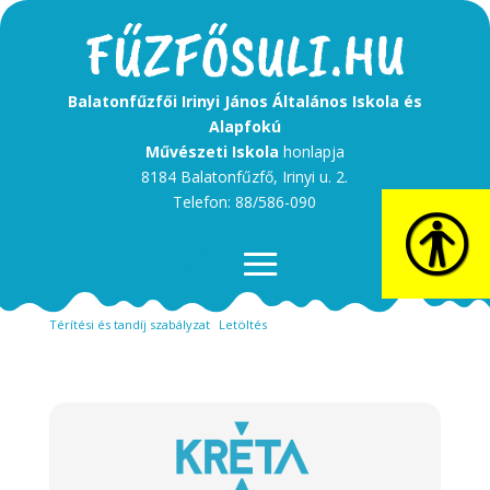
Balatonfűzfői Irinyi János Általános Iskola és
Alapfokú
Művészeti Iskola
honlapja
8184 Balatonfűzfő, Irinyi u. 2.
Telefon: 88/586-090
ÖsszefoglalóTérítési díjak honlapra 2526 tanév
Letöltés
Térítési és tandíj szabályzat
Letöltés