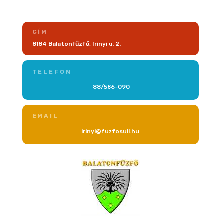
CÍM
8184 Balatonfűzfő, Irinyi u. 2.
TELEFON
88/586-090
EMAIL
irinyi@fuzfosuli.hu