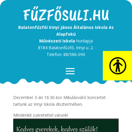
Balatonfűzfői Irinyi János Általános Iskola és
Alapfokú
Művészeti Iskola
honlapja
8184 Balatonfűzfő, Irinyi u. 2.
Telefon: 88/586-090
Kedves gyerekek, kedves szülők!
December 3-án 16:30-kor Mikulásváró koncertet
tartunk az Irinyi Iskola dísztermében.
Mindenkit szeretettel várunk!