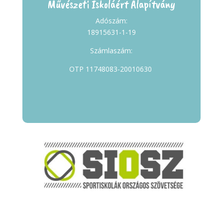
Művészeti Iskoláért Alapítvány
Adószám:
18915631-1-19
Számlaszám:
OTP 11748083-20010630