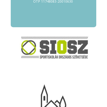
OTP 11748083-20010630