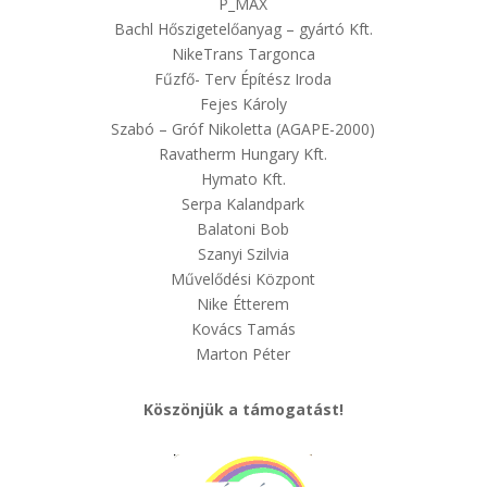
P_MAX
Bachl Hőszigetelőanyag – gyártó Kft.
NikeTrans Targonca
Fűzfő- Terv Építész Iroda
Fejes Károly
Szabó – Gróf Nikoletta (AGAPE-2000)
Ravatherm Hungary Kft.
Hymato Kft.
Serpa Kalandpark
Balatoni Bob
Szanyi Szilvia
Művelődési Központ
Nike Étterem
Kovács Tamás
Marton Péter
Köszönjük a támogatást!