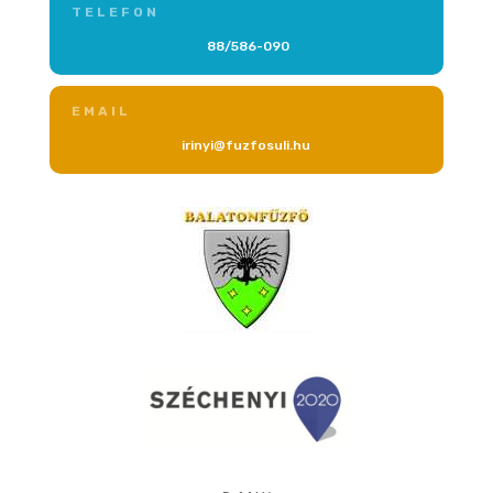
TELEFON
88/586-090
EMAIL
irinyi@fuzfosuli.hu