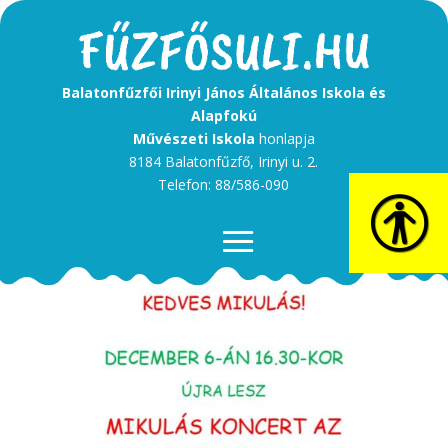
Balatonfűzfői Irinyi János Általános Iskola és
Alapfokú
Művészeti Iskola
honlapja
8184 Balatonfűzfő, Irinyi u. 2.
Telefon: 88/586-090