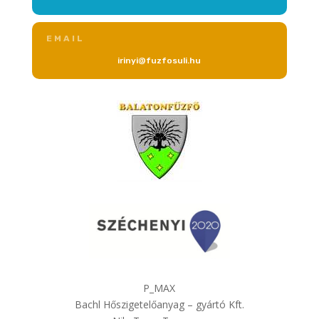
EMAIL
irinyi@fuzfosuli.hu
P_MAX
Bachl Hőszigetelőanyag – gyártó Kft.