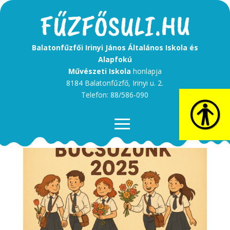
Balatonfűzfői Irinyi János Általános Iskola és
Alapfokú
Művészeti Iskola
honlapja
8184 Balatonfűzfő, Irinyi u. 2.
Telefon: 88/586-090