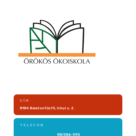
CÍM
8184 Balatonfűzfő, Irinyi u. 2.
TELEFON
88/586-090