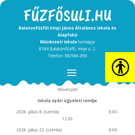
Balatonfűzfői Irinyi János Általános Iskola és
Alapfokú
Művészeti Iskola
honlapja
8184 Balatonfűzfő, Irinyi u. 2.
Telefon: 88/586-090
Balatonfűzfői Irinyi János Általános Iskola és Alapfokú
Művészeti
Iskola nyári ügyeleti rendje
2026. július 8. (szerda) 8.00-
12.00
2026. július 22. (szerda) 8.00-