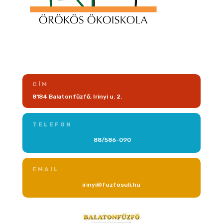
CÍM
8184 Balatonfűzfő, Irinyi u. 2.
TELEFON
88/586-090
EMAIL
irinyi@fuzfosuli.hu