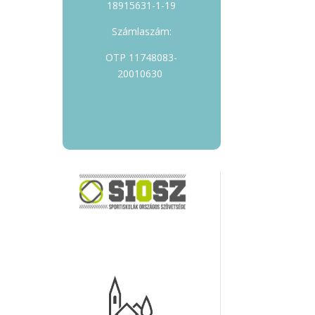
18915631-1-19
Számlaszám:
OTP 11748083-
20010630