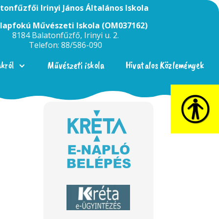
tonfűzfői Irinyi János Általános Iskola
Alapfokú Művészeti Iskola (OM037162)
8184 Balatonfűzfő, Irinyi u. 2.
Telefon: 88/586-090
nkról
Művészeti iskola
Hivatalos Közlemények