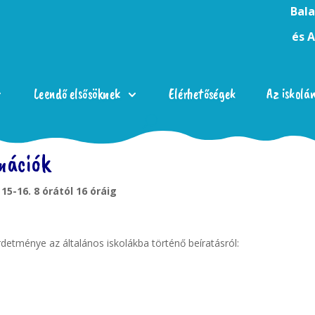
Bala
és 
Leendő elsősöknek
Elérhetőségek
Az iskolá
mációk
 15-16. 8 órától 16 óráig
detménye az általános iskolákba történő beíratásról: