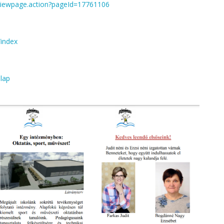
/viewpage.action?pageId=17761106
/index
olap