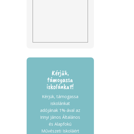
Kérjük,
támogassa
iskolánkat!
Kérjük, támogassa
iskolánkat
adójának 1%-ával az
Irinyi János Általános
és Alapfokú
Művészeti Iskoláért