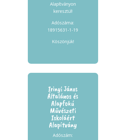
Alapítványon
keresztül!
Adószáma:
18915631-1-19
Köszönjük!
Irinyi János
Általános és
Alapfokú
Művészeti
Iskoláért
Alapítvány
Adószám: