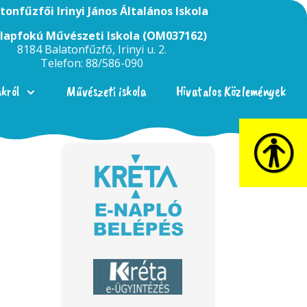
tonfűzfői Irinyi János Általános Iskola
Alapfokú Művészeti Iskola (OM037162)
8184 Balatonfűzfő, Irinyi u. 2.
Telefon: 88/586-090
nkról
Művészeti iskola
Hivatalos Közlemények