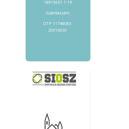
18915631-1-19
Számlaszám:
OTP 11748083-
20010630