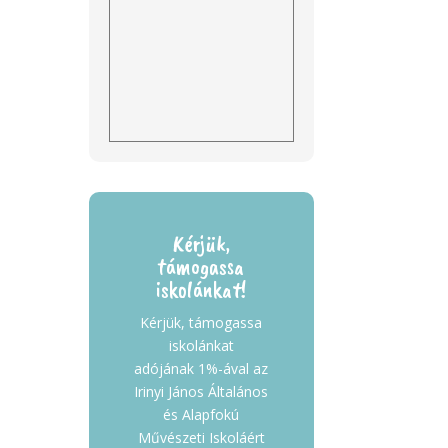
Kérjük,
támogassa
iskolánkat!
Kérjük, támogassa
iskolánkat
adójának 1%-ával az
Irinyi János Általános
és Alapfokú
Művészeti Iskoláért