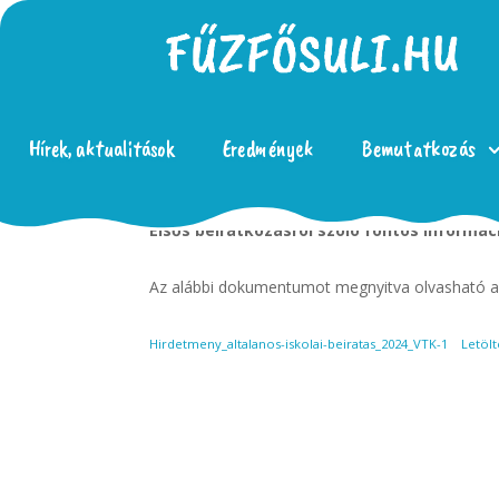
Hírek, aktualitások
Eredmények
Bemutatkozás
Elsős beiratkozásról szóló fontos informác
Az alábbi dokumentumot megnyitva olvasható az
Hirdetmeny_altalanos-iskolai-beiratas_2024_VTK-1
Letölt