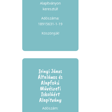
Alapítványon
keresztül!
Adószáma:
18915631-1-19
Köszönjük!
Irinyi János
Általános és
Alapfokú
Művészeti
Iskoláért
Alapítvány
Adószám: