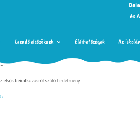
Bala
és 
Leendő elsősöknek
Elérhetőségek
Az iskolá
ió:
 elsős beiratkozásról szóló hirdetmény
és