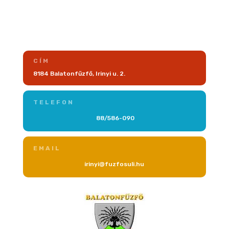
CÍM
8184 Balatonfűzfő, Irinyi u. 2.
TELEFON
88/586-090
EMAIL
irinyi@fuzfosuli.hu