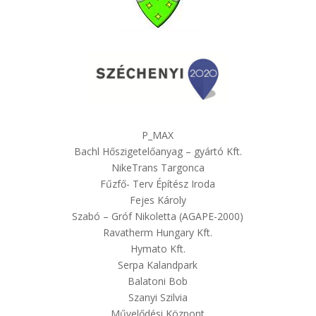
P_MAX
Bachl Hőszigetelőanyag – gyártó Kft.
NikeTrans Targonca
Fűzfő- Terv Építész Iroda
Fejes Károly
Szabó – Gróf Nikoletta (AGAPE-2000)
Ravatherm Hungary Kft.
Hymato Kft.
Serpa Kalandpark
Balatoni Bob
Szanyi Szilvia
Művelődési Központ