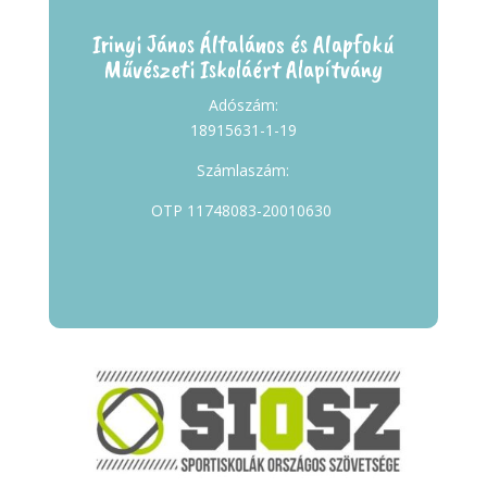
Irinyi János Általános és Alapfokú
Művészeti Iskoláért Alapítvány
Adószám:
18915631-1-19
Számlaszám:
OTP 11748083-20010630