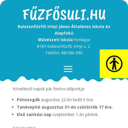
Balatonfűzfői Irinyi János Általános Iskola és
Alapfokú
Művészeti Iskola
honlapja
8184 Balatonfűzfő, Irinyi u. 2.
Telefon: 88/586-090
Tisztelt Szülők!
Következő napok pár fontos időpontja:
Pótvizsgák
augusztus 22-én kedd 9 óra.
Tanévnyitó augusztus 31-én csütörtök 17 óra.
Első tanítási nap
szeptember 1-én péntek.