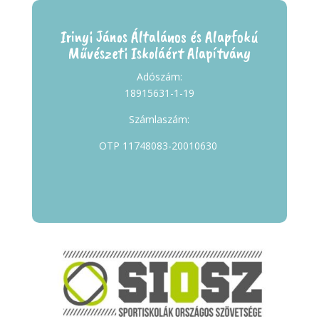
Irinyi János Általános és Alapfokú
Művészeti Iskoláért Alapítvány
Adószám:
18915631-1-19
Számlaszám:
OTP 11748083-20010630