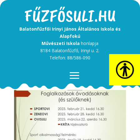
Balatonfűzfői Irinyi János Általános Iskola és
Alapfokú
Művészeti Iskola
honlapja
8184 Balatonfűzfő, Irinyi u. 2.
Telefon: 88/586-090