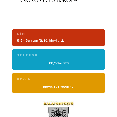
CÍM
8184 Balatonfűzfő, Irinyi u. 2.
TELEFON
88/586-090
EMAIL
irinyi@fuzfosuli.hu