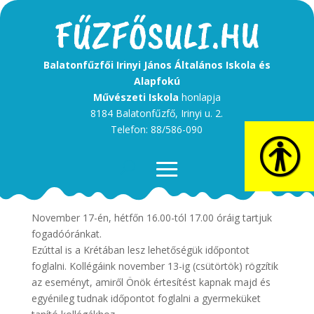
Balatonfűzfői Irinyi János Általános Iskola és
Alapfokú
Művészeti Iskola
honlapja
8184 Balatonfűzfő, Irinyi u. 2.
Telefon: 88/586-090
Kedves Szülők!
November 17-én, hétfőn 16.00-tól 17.00 óráig tartjuk
fogadóóránkat.
Ezúttal is a Krétában lesz lehetőségük időpontot
foglalni. Kollégáink november 13-ig (csütörtök) rögzítik
az eseményt, amiről Önök értesítést kapnak majd és
egyénileg tudnak időpontot foglalni a gyermeküket