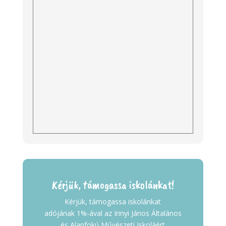
Kérjük, támogassa iskolánkat!
Kérjük, támogassa iskolánkat
adójának 1%-ával az Irinyi János Általános
és Alapfokú Művészeti Iskoláért