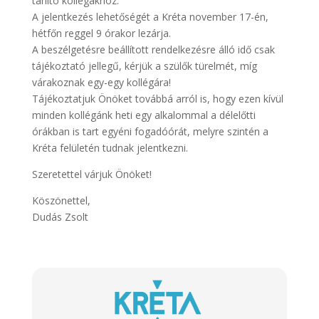
tanító kollégákhoz.
A jelentkezés lehetőségét a Kréta november 17-én,
hétfőn reggel 9 órakor lezárja.
A beszélgetésre beállított rendelkezésre álló idő csak
tájékoztató jellegű, kérjük a szülők türelmét, míg
várakoznak egy-egy kollégára!
Tájékoztatjuk Önöket továbbá arról is, hogy ezen kívül
minden kollégánk heti egy alkalommal a délelőtti
órákban is tart egyéni fogadóórát, melyre szintén a
Kréta felületén tudnak jelentkezni.
Szeretettel várjuk Önöket!
Köszönettel,
Dudás Zsolt