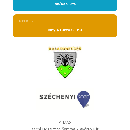
88/586-090
EMAIL
irinyi@fuzfosuli.hu
P_MAX
Bachl Hőszigetelőanyag – gyártó Kft.