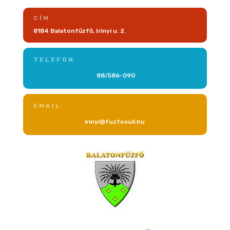
CÍM
8184 Balatonfűzfő, Irinyi u. 2.
TELEFON
88/586-090
EMAIL
irinyi@fuzfosuli.hu