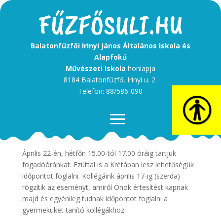
Balatonfűzfői Irinyi János Általános Iskola és
Alapfokú
Művészeti Iskola
honlapja
8184 Balatonfűzfő, Irinyi u. 2.
Telefon: 88/586-090
Kedves Szülők!
Április 22-én, hétfőn 15.00-tól 17.00 óráig tartjuk
fogadóóránkat. Ezúttal is a Krétában lesz lehetőségük
időpontot foglalni. Kollégáink április 17-ig (szerda)
rögzítik az eseményt, amiről Önök értesítést kapnak
majd és egyénileg tudnak időpontot foglalni a
gyermeküket tanító kollégákhoz.