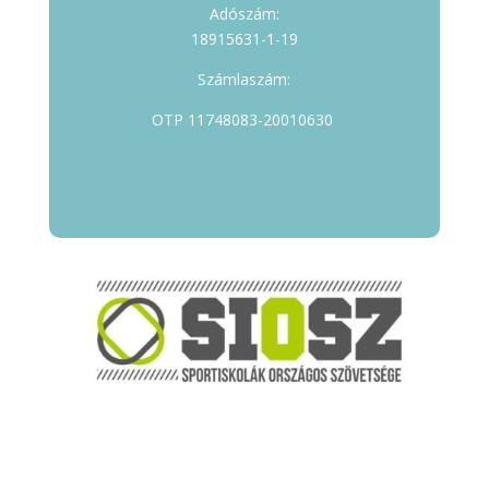
Adószám:
18915631-1-19
Számlaszám:
OTP 11748083-20010630