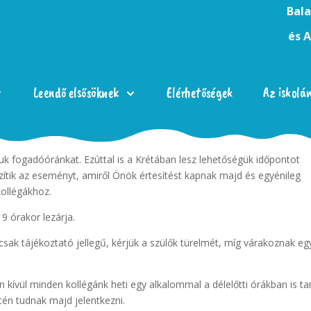
Bala
és 
Leendő elsősöknek
Elérhetőségek
Az iskolá
juk fogadóóránkat. Ezúttal is a Krétában lesz lehetőségük időpontot
ögzítik az eseményt, amiről Önök értesítést kapnak majd és egyénileg
kollégákhoz.
9 órakor lezárja.
 csak tájékoztató jellegű, kérjük a szülők türelmét, míg várakoznak eg
 kívül minden kollégánk heti egy alkalommal a délelőtti órákban is ta
tén tudnak majd jelentkezni.