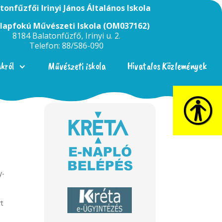
tonfűzfői Irinyi János Általános Iskola
Alapfokú Művészeti Iskola (OM037162)
8184 Balatonfűzfő, Irinyi u. 2.
Telefon: 88/586-090
nkról
Művészeti iskola
Hivatalos Közlemények
y-
rt