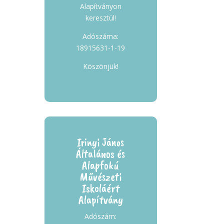
Alapítványon
keresztül!
Adószáma:
18915631-1-19
Köszönjük!
Irinyi János
Általános és
Alapfokú
Művészeti
Iskoláért
Alapítvány
Adószám: