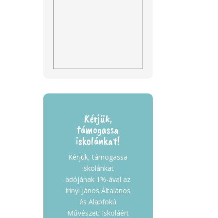
Kérjük,
támogassa
iskolánkat!
Kérjük, támogassa
iskolánkat
adójának 1%-ával az
Irinyi János Általános
és Alapfokú
Művészeti Iskoláért