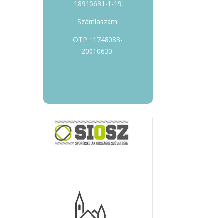
18915631-1-19
Számlaszám:
OTP 11748083-
20010630