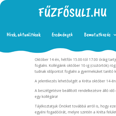
Hírek, aktualitások
Eredmények
Bemutatkozás
Kedves Szülők!
Október 14-én, hétfőn 15.00-tól 17.00 óráig tart
foglalni. Kollégáink október 10-ig (csütörtök) r
tudnak időpontot foglalni a gyermeküket tanító 
A jelentkezés lehetőségét a Kréta október 14-én 
A beszélgetésre beállított rendelkezésre álló idő
egy kollégára!
Tájékoztatjuk Önöket továbbá arról is, hogy ezen
egyéni fogadóórát, melyre szintén a Kréta felüle