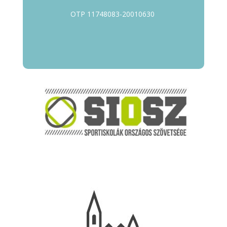
OTP 11748083-20010630