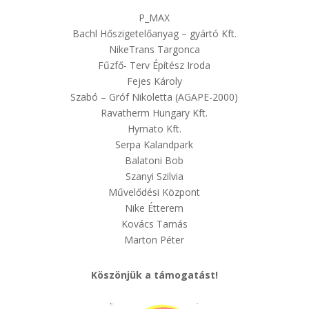
P_MAX
Bachl Hőszigetelőanyag – gyártó Kft.
NikeTrans Targonca
Fűzfő- Terv Építész Iroda
Fejes Károly
Szabó – Gróf Nikoletta (AGAPE-2000)
Ravatherm Hungary Kft.
Hymato Kft.
Serpa Kalandpark
Balatoni Bob
Szanyi Szilvia
Művelődési Központ
Nike Étterem
Kovács Tamás
Marton Péter
Köszönjük a támogatást!