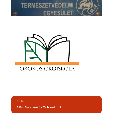
CÍM
8184 Balatonfűzfő, Irinyi u. 2.