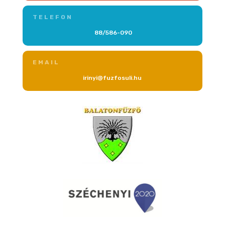
TELEFON
88/586-090
EMAIL
irinyi@fuzfosuli.hu