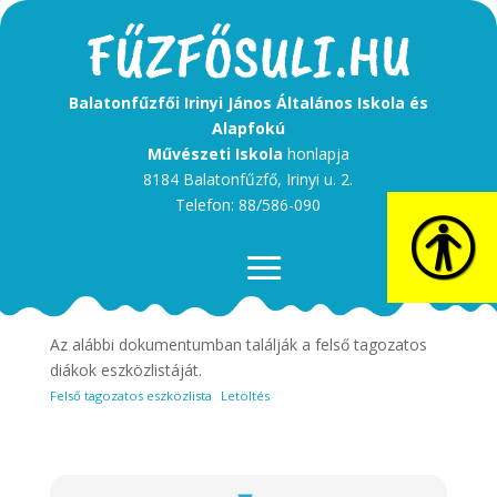
Balatonfűzfői Irinyi János Általános Iskola és
Alapfokú
Művészeti Iskola
honlapja
8184 Balatonfűzfő, Irinyi u. 2.
Telefon: 88/586-090
Tisztelt Szülők!
Az alábbi dokumentumban találják a felső tagozatos
diákok eszközlistáját.
Felső tagozatos eszközlista
Letöltés