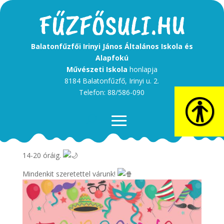
Balatonfűzfői Irinyi János Általános Iskola és
Alapfokú
Művészeti Iskola
honlapja
8184 Balatonfűzfő, Irinyi u. 2.
Telefon: 88/586-090
Február 10. péntek!
14-20 óráig.
Mindenkit szeretettel várunk!