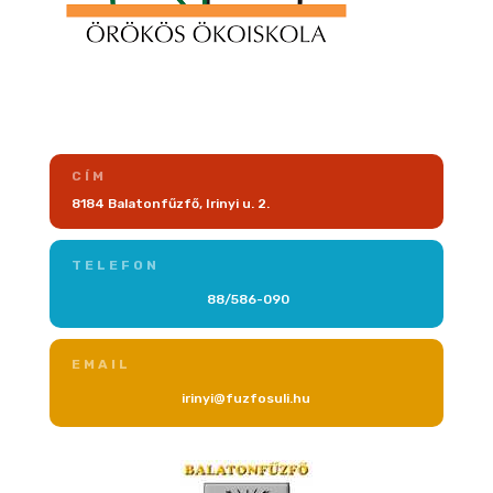
CÍM
8184 Balatonfűzfő, Irinyi u. 2.
TELEFON
88/586-090
EMAIL
irinyi@fuzfosuli.hu