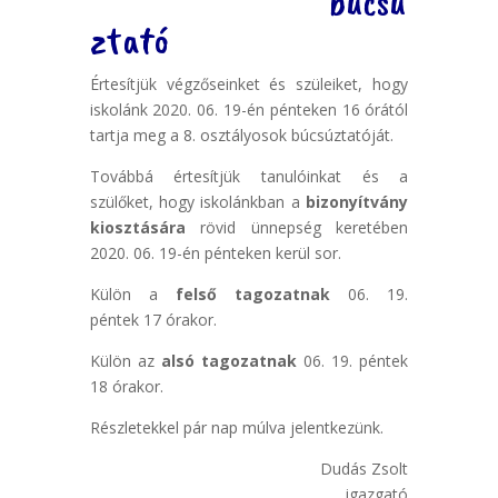
búcsú
ztató
Értesítjük végzőseinket és szüleiket, hogy
iskolánk 2020. 06. 19-én pénteken 16 órától
tartja meg a 8. osztályosok búcsúztatóját.
Továbbá értesítjük tanulóinkat és a
szülőket, hogy iskolánkban a
bizonyítvány
kiosztására
rövid ünnepség keretében
2020. 06. 19-én pénteken kerül sor.
Külön a
felső tagozatnak
06. 19.
péntek
17 órakor.
Külön az
alsó tagozatnak
06. 19. péntek
18 órakor.
Részletekkel pár nap múlva jelentkezünk.
Dudás Zsolt
igazgató