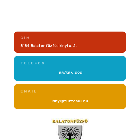
CÍM
8184 Balatonfűzfő, Irinyi u. 2.
TELEFON
88/586-090
EMAIL
irinyi@fuzfosuli.hu