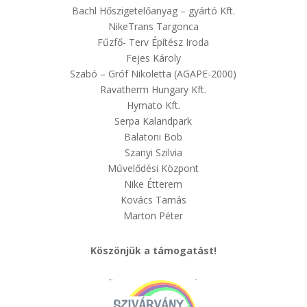
Bachl Hőszigetelőanyag – gyártó Kft.
NikeTrans Targonca
Fűzfő- Terv Építész Iroda
Fejes Károly
Szabó – Gróf Nikoletta (AGAPE-2000)
Ravatherm Hungary Kft.
Hymato Kft.
Serpa Kalandpark
Balatoni Bob
Szanyi Szilvia
Művelődési Központ
Nike Étterem
Kovács Tamás
Marton Péter
Köszönjük a támogatást!