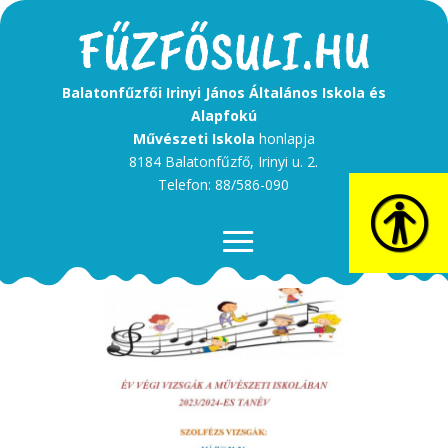
Balatonfűzfői Irinyi János Általános Iskola és
Alapfokú
Művészeti Iskola
honlapja
8184 Balatonfűzfő, Irinyi u. 2.
Telefon: 88/586-090