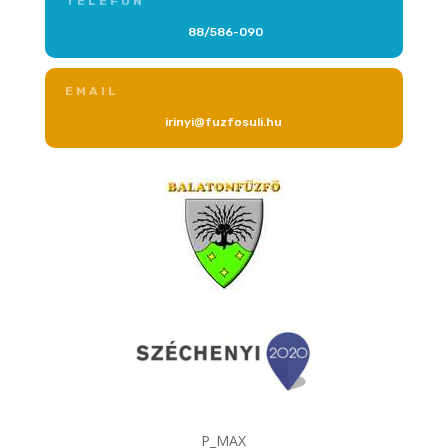
TELEFON
88/586-090
EMAIL
irinyi@fuzfosuli.hu
P_MAX