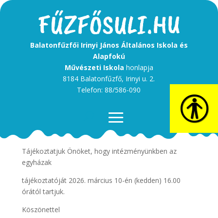
Balatonfűzfői Irinyi János Általános Iskola és
Alapfokú
Művészeti Iskola
honlapja
8184 Balatonfűzfő, Irinyi u. 2.
Telefon: 88/586-090
Kedves Szülők!
Tájékoztatjuk Önöket, hogy intézményünkben az
egyházak
tájékoztatóját 2026. március 10-én (kedden) 16.00
órától tartjuk.
Köszönettel