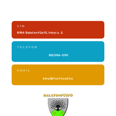
CÍM
8184 Balatonfűzfő, Irinyi u. 2.
TELEFON
88/586-090
EMAIL
irinyi@fuzfosuli.hu