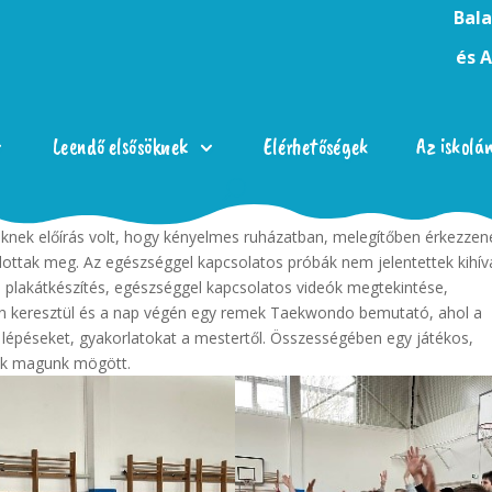
Bala
és 
Leendő elsősöknek
Elérhetőségek
Az iskolá
P-1-2022/2-001118
)
nyert megEgészséges Irinyi címmel, amit 2023.
nek előírás volt, hogy kényelmes ruházatban, melegítőben érkezzen
dottak meg. Az egészséggel kapcsolatos próbák nem jelentettek kihív
s, plakátkészítés, egészséggel kapcsolatos videók megtekintése,
on keresztül és a nap végén egy remek Taekwondo bemutató, ahol a
 lépéseket, gyakorlatokat a mestertől. Összességében egy játékos,
nk magunk mögött.