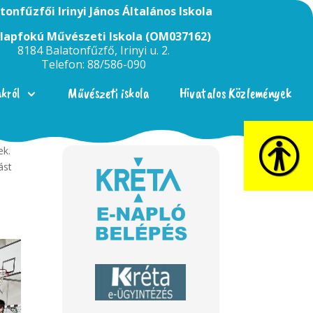
tonfűzfői Irinyi János Általános Iskola
Alapfokú Művészeti Iskola (OM037162)
8184 Balatonfűzfő, Irinyi u. 2.
Telefon: 88/586-090
nkról
Művészeti iskola
Hivatalos Közlemények
ek.
ást