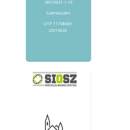
18915631-1-19
Számlaszám:
OTP 11748083-
20010630