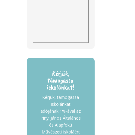
Kérjük,
támogassa
iskolánkat!
Kérjük, támogassa
iskolánkat
adójának 1%-ával az
Irinyi János Általános
és Alapfokú
Művészeti Iskoláért