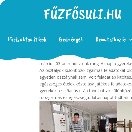
Hírek, aktualitások
Eredmények
Bemutatkozás
Iskolánk alapítványa újabb pályázatot (NEAG-K
március 03-án rendeztünk meg. Aznap a gyerekek
Az osztályok különböző izgalmas feladatokat ol
egyetlen osztálynak sem. Volt feladatlap kitölté
egészséges ételek kóstolása játékos feladatok
gyerekek az előadás után tanulhattak különböző
mozgalmas és egészségtudatos napot tudhatu