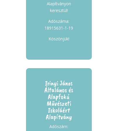
Alapítványon
keresztül!
Adószáma:
18915631-1-19
Köszönjük!
Irinyi János
Általános és
Alapfokú
Művészeti
Iskoláért
Alapítvány
Adószám: