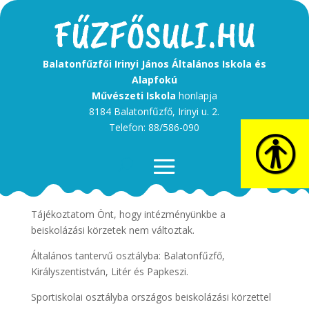
Balatonfűzfői Irinyi János Általános Iskola és
Alapfokú
Művészeti Iskola
honlapja
8184 Balatonfűzfő, Irinyi u. 2.
Telefon: 88/586-090
Tisztelt Szülő!
Tájékoztatom Önt, hogy intézményünkbe a
beiskolázási körzetek nem változtak.
Általános tantervű osztályba: Balatonfűzfő,
Királyszentistván, Litér és Papkeszi.
Sportiskolai osztályba országos beiskolázási körzettel