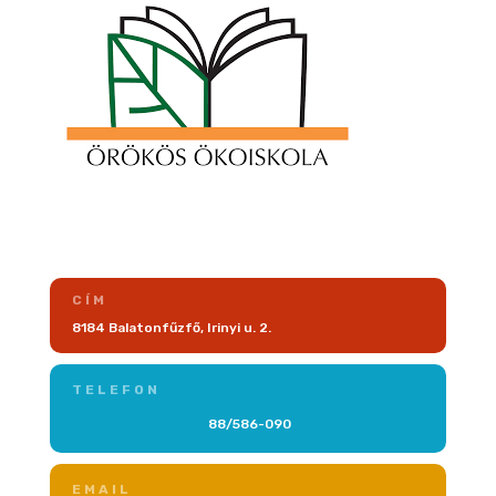
CÍM
8184 Balatonfűzfő, Irinyi u. 2.
TELEFON
88/586-090
EMAIL