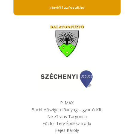
irinyi@fuzfosuli.hu
P_MAX
Bachl Hőszigetelőanyag – gyártó Kft.
NikeTrans Targonca
Fűzfő- Terv Építész Iroda
Fejes Károly