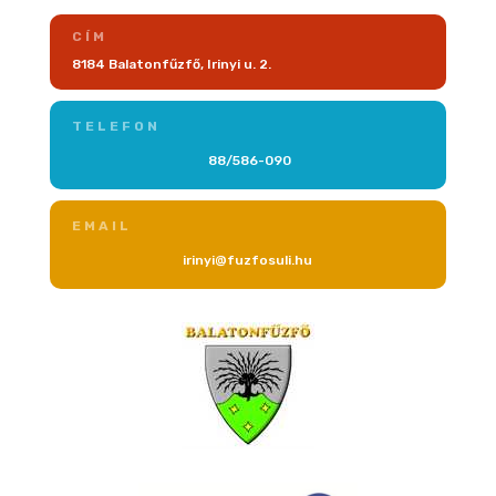
CÍM
8184 Balatonfűzfő, Irinyi u. 2.
TELEFON
88/586-090
EMAIL
irinyi@fuzfosuli.hu