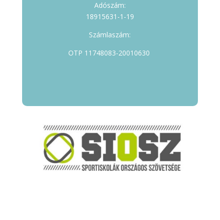
Adószám:
18915631-1-19
Számlaszám:
OTP 11748083-20010630