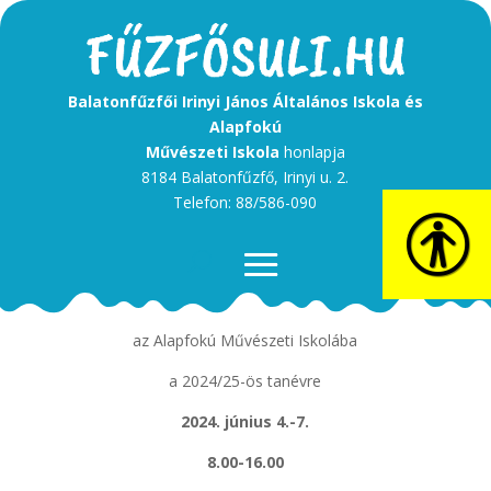
Balatonfűzfői Irinyi János Általános Iskola és
Alapfokú
Művészeti Iskola
honlapja
8184 Balatonfűzfő, Irinyi u. 2.
Telefon: 88/586-090
Beiratkozás
az Alapfokú Művészeti Iskolába
a 2024/25-ös tanévre
2024. június 4.-7.
8.00-16.00