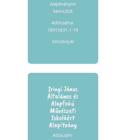
Alapítványon
keresztül!
Adószáma:
18915631-1-19
Köszönjük!
Irinyi János
Általános és
Alapfokú
Művészeti
Iskoláért
Alapítvány
Adószám: