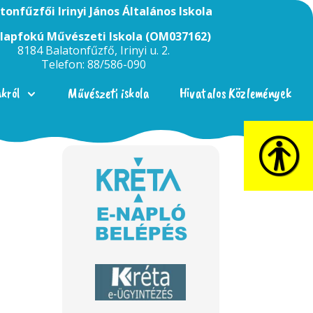
tonfűzfői Irinyi János Általános Iskola
Alapfokú Művészeti Iskola (OM037162)
8184 Balatonfűzfő, Irinyi u. 2.
Telefon: 88/586-090
nkról
Művészeti iskola
Hivatalos Közlemények