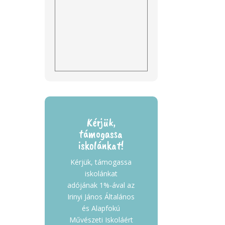
Kérjük,
támogassa
iskolánkat!
Kérjük, támogassa
iskolánkat
adójának 1%-ával az
Irinyi János Általános
és Alapfokú
Művészeti Iskoláért