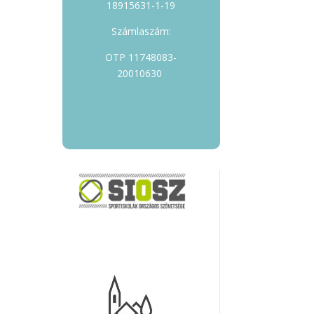
18915631-1-19
Számlaszám:
OTP 11748083-
20010630