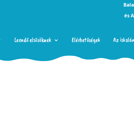
Bala
és 
Leendő elsősöknek
Elérhetőségek
Az iskolá