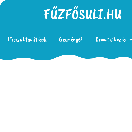
Hírek, aktualitások
Eredmények
Bemutatkozás
BAI_Szuloi-tajekoztato_2025
Letöltés