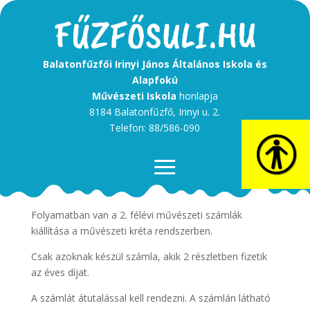
Balatonfűzfői Irinyi János Általános Iskola és
Alapfokú
Művészeti Iskola
honlapja
8184 Balatonfűzfő, Irinyi u. 2.
Telefon: 88/586-090
Tisztelt Szülők!
Folyamatban van a 2. félévi művészeti számlák
kiállítása a művészeti kréta rendszerben.
Csak azoknak készül számla, akik 2 részletben fizetik
az éves díjat.
A számlát átutalással kell rendezni. A számlán látható