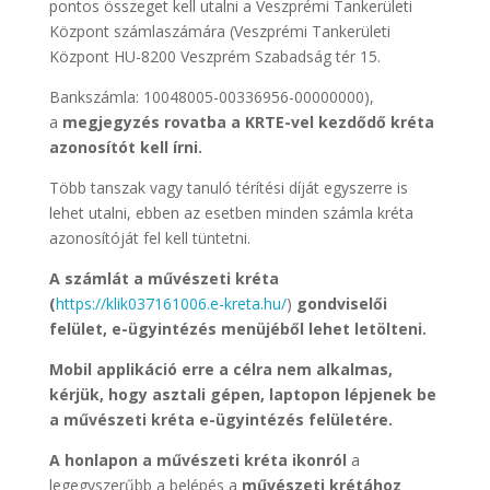
pontos összeget kell utalni a Veszprémi Tankerületi
Központ számlaszámára (Veszprémi Tankerületi
Központ HU-8200 Veszprém Szabadság tér 15.
Bankszámla: 10048005-00336956-00000000),
a
megjegyzés rovatba a KRTE-vel kezdődő kréta
azonosítót kell írni.
Több tanszak vagy tanuló térítési díját egyszerre is
lehet utalni, ebben az esetben minden számla kréta
azonosítóját fel kell tüntetni.
A számlát a művészeti kréta
(
https://klik037161006.e-kreta.hu/
)
gondviselői
felület, e-ügyintézés menüjéből lehet letölteni.
Mobil applikáció erre a célra nem alkalmas,
kérjük, hogy asztali gépen, laptopon lépjenek be
a művészeti kréta e-ügyintézés felületére.
A honlapon a művészeti kréta ikonról
a
legegyszerűbb a belépés a
művészeti krétához