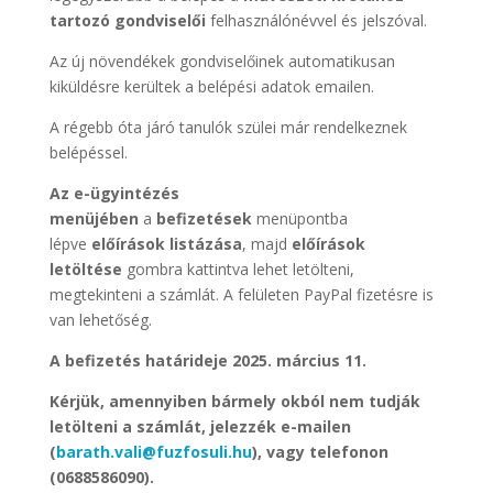
tartozó gondviselői
felhasználónévvel és jelszóval.
Az új növendékek gondviselőinek automatikusan
kiküldésre kerültek a belépési adatok emailen.
A régebb óta járó tanulók szülei már rendelkeznek
belépéssel.
Az e-ügyintézés
menüjében
a
befizetések
menüpontba
lépve
előírások listázása
, majd
előírások
letöltése
gombra kattintva lehet letölteni,
megtekinteni a számlát. A felületen PayPal fizetésre is
van lehetőség.
A befizetés határideje 2025. március 11.
Kérjük, amennyiben bármely okból nem tudják
letölteni a számlát, jelezzék e-mailen
(
barath.vali@fuzfosuli.hu
), vagy telefonon
(0688586090).