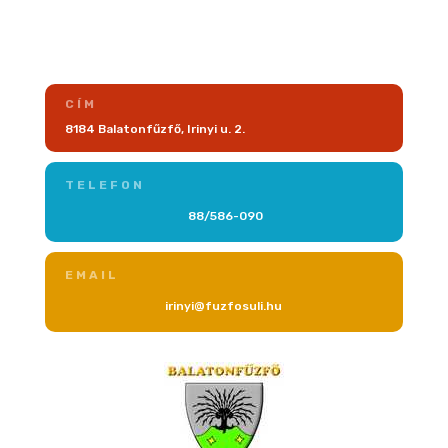
CÍM
8184 Balatonfűzfő, Irinyi u. 2.
TELEFON
88/586-090
EMAIL
irinyi@fuzfosuli.hu