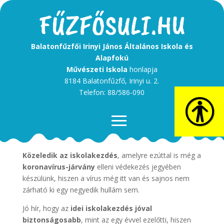
Balatonfűzfői Irinyi János Általános Iskola és
Alapfokú
Művészeti Iskola
honlapja
8184 Balatonfűzfő, Irinyi u. 2.
Telefon: 88/586-090
Tisztelt Szülő!
Közeledik az iskolakezdés
, amelyre ezúttal is még a
koronavírus-járvány
elleni védekezés jegyében
készülünk, hiszen a vírus még itt van és sajnos nem
zárható ki egy negyedik hullám sem.
Jó hír, hogy az
idei iskolakezdés jóval
biztonságosabb
, mint az egy évvel ezelőtti, hiszen