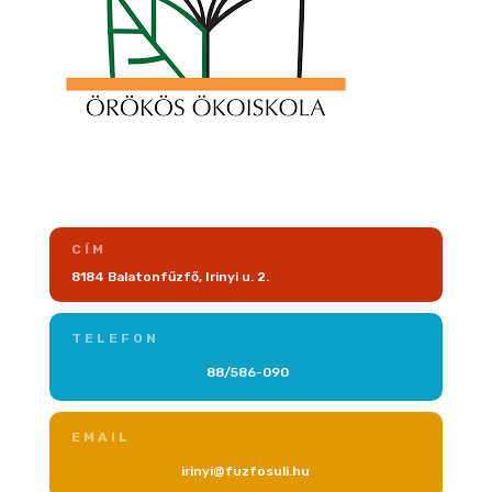
CÍM
8184 Balatonfűzfő, Irinyi u. 2.
TELEFON
88/586-090
EMAIL
irinyi@fuzfosuli.hu