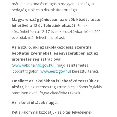
már van vakcina és magas a magyar lakosság, a
pedagógusok és a diákok átoltottsága.
Magyarország júniusban az elsők között tette
lehetővé a 12 év felettiek oltását
. Ennek
köszönhetően a 12-17 éves korosztályban közel 200
ezer diák már felvette az oltást.
Az a szülő, aki az iskolakezdésig szeretné
beoltatni gyermekét legegyszerűbben azt az
internetes regisztrációval
(
www.vakcinainfo.gov.hu
), majd az internetes
időpontfoglalón (
www.eesz.gov.hu
) keresztül teheti.
Emellett az iskolákban is lehetővé tesszük az
oltást
, ha az internes regisztráció és időpontfoglalás
bármilyen oknál fogva akadályba ütközik.
Az iskolai oltások napja:
Két alkalommal biztosítjuk az oltás felvételének