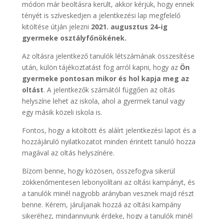
módon már beoltásra került, akkor kérjük, hogy ennek
tényét is szíveskedjen a jelentkezési lap megfelelő
kitöltése útján jelezni
2021. augusztus 24-ig
gyermeke osztályfőnökének.
Az oltásra jelentkező tanulók létszámának összesítése
után, külön tájékoztatást fog arról kapni, hogy az
Ön
gyermeke pontosan mikor és hol kapja meg az
oltást
. A jelentkezők számától függően az oltás
helyszíne lehet az iskola, ahol a gyermek tanul vagy
egy másik közeli iskola is.
Fontos, hogy a kitöltött és aláírt jelentkezési lapot és a
hozzájáruló nyilatkozatot minden érintett tanuló hozza
magával az oltás helyszínére.
Bízom benne, hogy közösen, összefogva sikerül
zökkenőmentesen lebonyolítani az oltási kampányt, és
a tanulók minél nagyobb arányban vesznek majd részt
benne. Kérem, járuljanak hozzá az oltási kampány
sikeréhez, mindannyiunk érdeke, hogy a tanulók minél