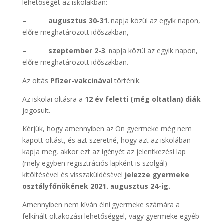
lehetőségét az iskolákban:
–
augusztus 30-31
. napja közül az egyik napon,
előre meghatározott időszakban,
–
szeptember 2-3
. napja közül az egyik napon,
előre meghatározott időszakban.
Az oltás
Pfizer-vakcinával
történik.
Az iskolai oltásra a
12 év feletti (még oltatlan) diák
jogosult.
Kérjük, hogy amennyiben az Ön gyermeke még nem
kapott oltást, és azt szeretné, hogy azt az iskolában
kapja meg, akkor ezt az igényét az jelentkezési lap
(mely egyben regisztrációs lapként is szolgál)
kitöltésével és visszaküldésével
jelezze gyermeke
osztályfőnökének 2021. augusztus 24-ig.
Amennyiben nem kíván élni gyermeke számára a
felkínált oltakozási lehetőséggel, vagy gyermeke egyéb