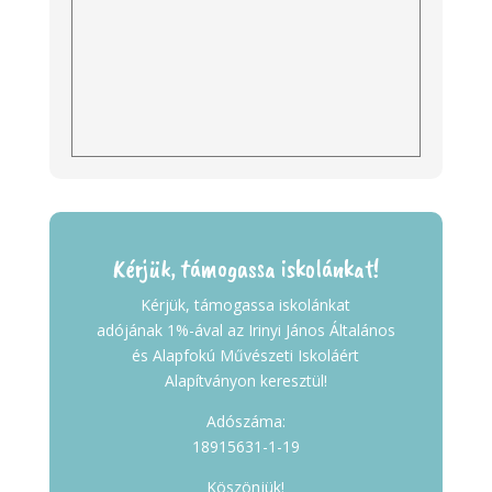
Kérjük, támogassa iskolánkat!
Kérjük, támogassa iskolánkat
adójának 1%-ával az Irinyi János Általános
és Alapfokú Művészeti Iskoláért
Alapítványon keresztül!
Adószáma:
18915631-1-19
Köszönjük!