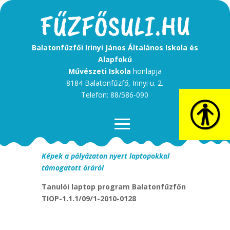
Balatonfűzfői Irinyi János Általános Iskola és
Alapfokú
Művészeti Iskola
honlapja
8184 Balatonfűzfő, Irinyi u. 2.
Telefon: 88/586-090
Képek a pályázaton nyert laptopokkal
támogatott óráról
Tanulói laptop program Balatonfűzfőn
TIOP-1.1.1/09/1-2010-0128