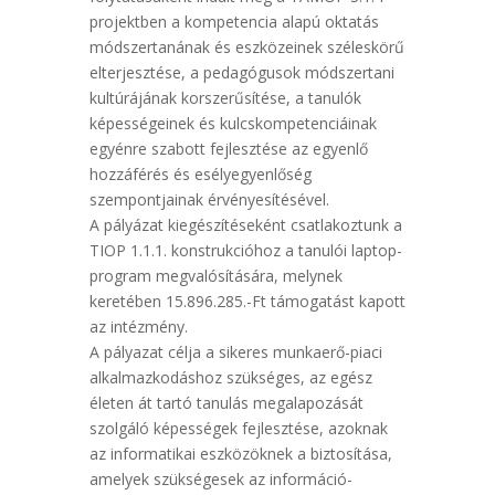
projektben a kompetencia alapú oktatás
módszertanának és eszközeinek széleskörű
elterjesztése, a pedagógusok módszertani
kultúrájának korszerűsítése, a tanulók
képességeinek és kulcskompetenciáinak
egyénre szabott fejlesztése az egyenlő
hozzáférés és esélyegyenlőség
szempontjainak érvényesítésével.
A pályázat kiegészítéseként csatlakoztunk a
TIOP 1.1.1. konstrukcióhoz a tanulói laptop-
program megvalósítására, melynek
keretében 15.896.285.-Ft támogatást kapott
az intézmény.
A pályazat célja a sikeres munkaerő-piaci
alkalmazkodáshoz szükséges, az egész
életen át tartó tanulás megalapozását
szolgáló képességek fejlesztése, azoknak
az informatikai eszközöknek a biztosítása,
amelyek szükségesek az információ-