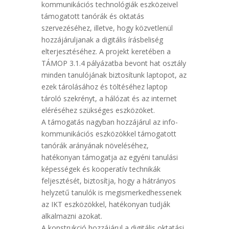
kommunikációs technológiák eszközeivel
támogatott tanórák és oktatás
szervezéséhez, illetve, hogy közvetlenül
hozzájáruljanak a digitális írásbeliség
elterjesztéséhez. A projekt keretében a
TÁMOP 3.1.4 pályázatba bevont hat osztály
minden tanulójának biztosítunk laptopot, az
ezek tárolásához és töltéséhez laptop
tároló szekrényt, a hálózat és az internet
eléréséhez szükséges eszközöket.
A támogatás nagyban hozzájárul az info-
kommunikációs eszközökkel támogatott
tanórák arányának növeléséhez,
hatékonyan támogatja az egyéni tanulási
képességek és kooperatív technikák
feljesztését, biztosítja, hogy a hátrányos
helyzetű tanulók is megismerkedhessenek
az IKT eszközökkel, hatékonyan tudják
alkalmazni azokat.
A konstrukció hozzájárul a digitális oktatási