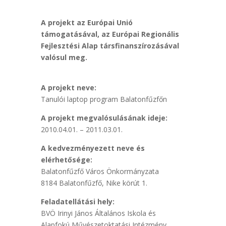
A projekt az Európai Unió
támogatásával, az Európai Regionális
Fejlesztési Alap társfinanszírozásával
valósul meg.
A projekt neve:
Tanulói laptop program Balatonfűzfőn
A projekt megvalósulásának ideje:
2010.04.01. – 2011.03.01.
A kedvezményezett neve és
elérhetősége:
Balatonfűzfő Város Önkormányzata
8184 Balatonfűzfő, Nike körút 1.
Feladatellátási hely:
BVÖ Irinyi János Általános Iskola és
Alapfokú Művészetoktatási Intézmény