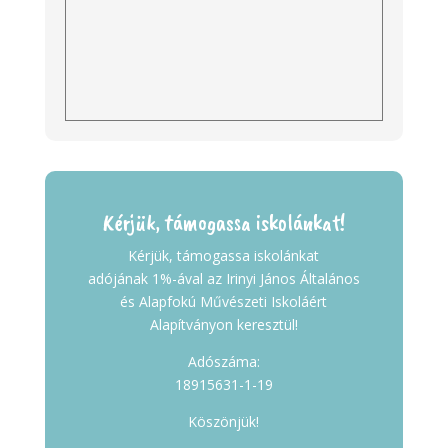
Kérjük, támogassa iskolánkat!
Kérjük, támogassa iskolánkat
adójának 1%-ával az Irinyi János Általános
és Alapfokú Művészeti Iskoláért
Alapítványon keresztül!
Adószáma:
18915631-1-19
Köszönjük!