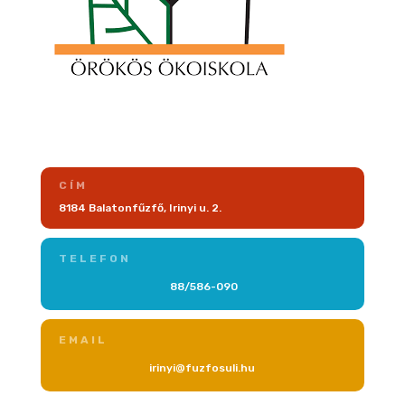
CÍM
8184 Balatonfűzfő, Irinyi u. 2.
TELEFON
88/586-090
EMAIL
irinyi@fuzfosuli.hu